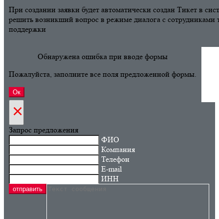
При создании заявки будет автоматически создан Тикет в сис
решить возникший вопрос в режиме диалога с сотрудниками 
поддержки
Обнаружена ошибка при вводе формы
Пожалуйста, заполните все поля предложенной формы.
×
Запрос предложения
ФИО
Компания
Телефон
E-mail
ИНН