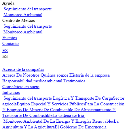
Ayuda
Seguimiento del transporte
Monitoreo Ambiental
Centro de Medios
Seguimiento del transporte
Monitoreo Ambiental
Eventos
Contacto
ES
ES
Acerca de la compañía
Acerca De Nosotros
Quiénes somos
Historia de la empresa
Responsabilidad medioambiental
Testimonios
Conviértete en socio
Industrias
Seguimiento del transporte
Logística Y Transporte De Carga
Sector
agrícola
Equipo Especial Y Servicios Públicos
Para La Construcción
Y Equipos De Minería
De Combustible De Almacenamiento Y
Transporte De Combustible
La cadena de frío
Monitoreo Ambiental
De La Energía Y Energías Renovables
La
Agricultura Y La Agricultura
El Gobierno De Emergencia