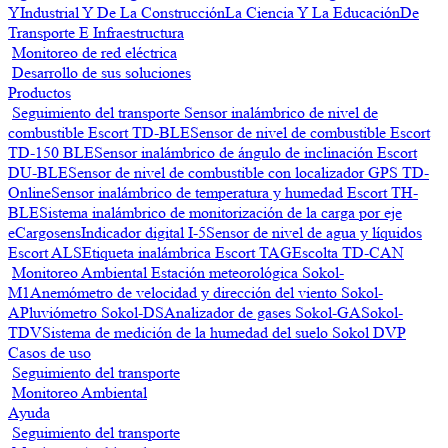
Y
Industrial Y De La Construcción
La Ciencia Y La Educación
De
Transporte E Infraestructura
Monitoreo de red eléctrica
Desarrollo de sus soluciones
Productos
Seguimiento del transporte
Sensor inalámbrico de nivel de
combustible Escort TD-BLE
Sensor de nivel de combustible Escort
TD-150 BLE
Sensor inalámbrico de ángulo de inclinación Escort
DU-BLE
Sensor de nivel de combustible con localizador GPS TD-
Online
Sensor inalámbrico de temperatura y humedad Escort TH-
BLE
Sistema inalámbrico de monitorización de la carga por eje
eCargosens
Indicador digital I-5
Sensor de nivel de agua y líquidos
Escort ALS
Etiqueta inalámbrica Escort TAG
Escolta TD-CAN
Monitoreo Ambiental
Estación meteorológica Sokol-
M1
Anemómetro de velocidad y dirección del viento Sokol-
A
Pluviómetro Sokol-DS
Analizador de gases Sokol-GA
Sokol-
TDV
Sistema de medición de la humedad del suelo Sokol DVP
Casos de uso
Seguimiento del transporte
Monitoreo Ambiental
Ayuda
Seguimiento del transporte