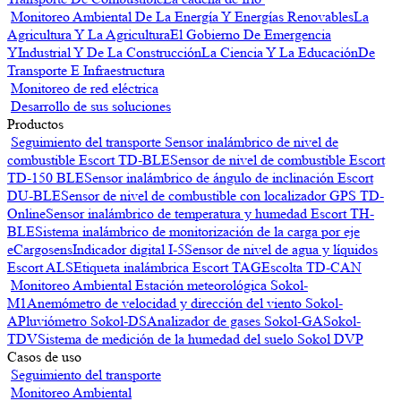
Monitoreo Ambiental
De La Energía Y Energías Renovables
La
Agricultura Y La Agricultura
El Gobierno De Emergencia
Y
Industrial Y De La Construcción
La Ciencia Y La Educación
De
Transporte E Infraestructura
Monitoreo de red eléctrica
Desarrollo de sus soluciones
Productos
Seguimiento del transporte
Sensor inalámbrico de nivel de
combustible Escort TD-BLE
Sensor de nivel de combustible Escort
TD-150 BLE
Sensor inalámbrico de ángulo de inclinación Escort
DU-BLE
Sensor de nivel de combustible con localizador GPS TD-
Online
Sensor inalámbrico de temperatura y humedad Escort TH-
BLE
Sistema inalámbrico de monitorización de la carga por eje
eCargosens
Indicador digital I-5
Sensor de nivel de agua y líquidos
Escort ALS
Etiqueta inalámbrica Escort TAG
Escolta TD-CAN
Monitoreo Ambiental
Estación meteorológica Sokol-
M1
Anemómetro de velocidad y dirección del viento Sokol-
A
Pluviómetro Sokol-DS
Analizador de gases Sokol-GA
Sokol-
TDV
Sistema de medición de la humedad del suelo Sokol DVP
Casos de uso
Seguimiento del transporte
Monitoreo Ambiental