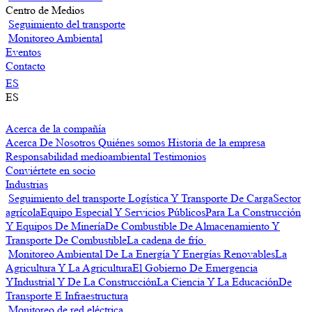
Centro de Medios
Seguimiento del transporte
Monitoreo Ambiental
Eventos
Contacto
ES
ES
Acerca de la compañía
Acerca De Nosotros
Quiénes somos
Historia de la empresa
Responsabilidad medioambiental
Testimonios
Conviértete en socio
Industrias
Seguimiento del transporte
Logística Y Transporte De Carga
Sector
agrícola
Equipo Especial Y Servicios Públicos
Para La Construcción
Y Equipos De Minería
De Combustible De Almacenamiento Y
Transporte De Combustible
La cadena de frío
Monitoreo Ambiental
De La Energía Y Energías Renovables
La
Agricultura Y La Agricultura
El Gobierno De Emergencia
Y
Industrial Y De La Construcción
La Ciencia Y La Educación
De
Transporte E Infraestructura
Monitoreo de red eléctrica