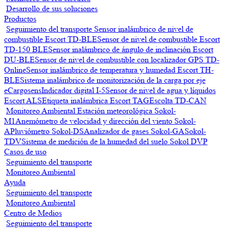
Desarrollo de sus soluciones
Productos
Seguimiento del transporte
Sensor inalámbrico de nivel de
combustible Escort TD-BLE
Sensor de nivel de combustible Escort
TD-150 BLE
Sensor inalámbrico de ángulo de inclinación Escort
DU-BLE
Sensor de nivel de combustible con localizador GPS TD-
Online
Sensor inalámbrico de temperatura y humedad Escort TH-
BLE
Sistema inalámbrico de monitorización de la carga por eje
eCargosens
Indicador digital I-5
Sensor de nivel de agua y líquidos
Escort ALS
Etiqueta inalámbrica Escort TAG
Escolta TD-CAN
Monitoreo Ambiental
Estación meteorológica Sokol-
M1
Anemómetro de velocidad y dirección del viento Sokol-
A
Pluviómetro Sokol-DS
Analizador de gases Sokol-GA
Sokol-
TDV
Sistema de medición de la humedad del suelo Sokol DVP
Casos de uso
Seguimiento del transporte
Monitoreo Ambiental
Ayuda
Seguimiento del transporte
Monitoreo Ambiental
Centro de Medios
Seguimiento del transporte