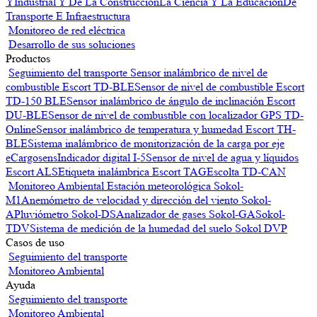
Y
Industrial Y De La Construcción
La Ciencia Y La Educación
De
Transporte E Infraestructura
Monitoreo de red eléctrica
Desarrollo de sus soluciones
Productos
Seguimiento del transporte
Sensor inalámbrico de nivel de
combustible Escort TD-BLE
Sensor de nivel de combustible Escort
TD-150 BLE
Sensor inalámbrico de ángulo de inclinación Escort
DU-BLE
Sensor de nivel de combustible con localizador GPS TD-
Online
Sensor inalámbrico de temperatura y humedad Escort TH-
BLE
Sistema inalámbrico de monitorización de la carga por eje
eCargosens
Indicador digital I-5
Sensor de nivel de agua y líquidos
Escort ALS
Etiqueta inalámbrica Escort TAG
Escolta TD-CAN
Monitoreo Ambiental
Estación meteorológica Sokol-
M1
Anemómetro de velocidad y dirección del viento Sokol-
A
Pluviómetro Sokol-DS
Analizador de gases Sokol-GA
Sokol-
TDV
Sistema de medición de la humedad del suelo Sokol DVP
Casos de uso
Seguimiento del transporte
Monitoreo Ambiental
Ayuda
Seguimiento del transporte
Monitoreo Ambiental