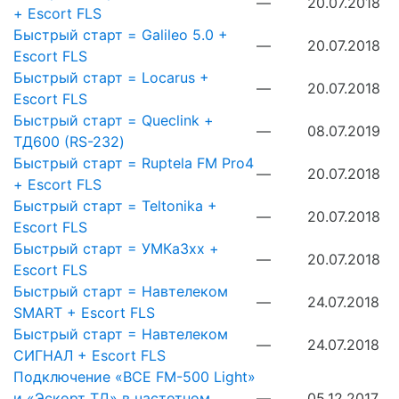
—
20.07.2018
+ Escort FLS
Быстрый старт = Galileo 5.0 +
—
20.07.2018
Escort FLS
Быстрый старт = Locarus +
—
20.07.2018
Escort FLS
Быстрый старт = Queclink +
—
08.07.2019
ТД600 (RS-232)
Быстрый старт = Ruptela FM Pro4
—
20.07.2018
+ Escort FLS
Быстрый старт = Teltonika +
—
20.07.2018
Escort FLS
Быстрый старт = УМКа3хх +
—
20.07.2018
Escort FLS
Быстрый старт = Навтелеком
—
24.07.2018
SMART + Escort FLS
Быстрый старт = Навтелеком
—
24.07.2018
СИГНАЛ + Escort FLS
Подключение «ВСЕ FM-500 Light»
и «Эскорт ТД» в частотном
—
05.12.2017