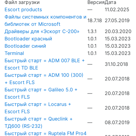
Файл загрузки
Версия
Дата
Escort products
—
11.02.2025
Файлы системных компонентов и
18.7.18
27.05.2019
библиотек от Microsoft
Драйверы для «Эскорт С-200»
1.3.1
20.03.2020
Bootloader красный
1.0.1
15.03.2023
Bootloader синий
1.0.1
15.03.2023
Terminal
1.0.1
15.03.2023
Быстрый старт = ADM 007 BLE +
—
31.10.2018
Escort TD BLE
Быстрый старт = ADM 100 (300)
—
20.07.2018
+ Escort FLS
Быстрый старт = Galileo 5.0 +
—
20.07.2018
Escort FLS
Быстрый старт = Locarus +
—
20.07.2018
Escort FLS
Быстрый старт = Queclink +
—
08.07.2019
ТД600 (RS-232)
Быстрый старт = Ruptela FM Pro4