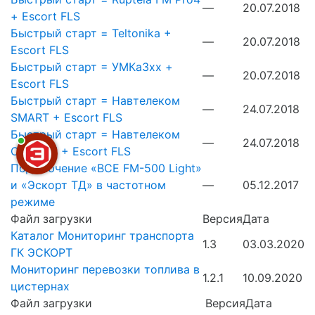
—
20.07.2018
+ Escort FLS
Быстрый старт = Teltonika +
—
20.07.2018
Escort FLS
Быстрый старт = УМКа3хх +
—
20.07.2018
Escort FLS
Быстрый старт = Навтелеком
—
24.07.2018
SMART + Escort FLS
Быстрый старт = Навтелеком
—
24.07.2018
СИГНАЛ + Escort FLS
Подключение «ВСЕ FM-500 Light»
и «Эскорт ТД» в частотном
—
05.12.2017
режиме
Файл загрузки
Версия
Дата
Каталог Мониторинг транспорта
1.3
03.03.2020
ГК ЭСКОРТ
Мониторинг перевозки топлива в
1.2.1
10.09.2020
цистернах
Файл загрузки
Версия
Дата