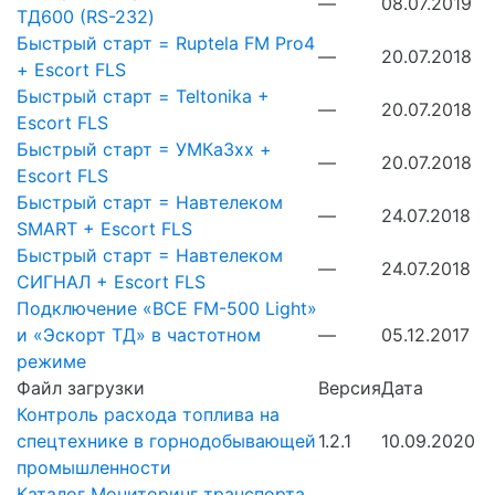
—
08.07.2019
ТД600 (RS-232)
Быстрый старт = Ruptela FM Pro4
—
20.07.2018
+ Escort FLS
Быстрый старт = Teltonika +
—
20.07.2018
Escort FLS
Быстрый старт = УМКа3хх +
—
20.07.2018
Escort FLS
Быстрый старт = Навтелеком
—
24.07.2018
SMART + Escort FLS
Быстрый старт = Навтелеком
—
24.07.2018
СИГНАЛ + Escort FLS
Подключение «ВСЕ FM-500 Light»
и «Эскорт ТД» в частотном
—
05.12.2017
режиме
Файл загрузки
Версия
Дата
Контроль расхода топлива на
спецтехнике в горнодобывающей
1.2.1
10.09.2020
промышленности
Каталог Мониторинг транспорта