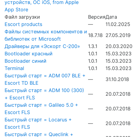
устройств, ОС iOS, from Apple
App Store
Файл загрузки
Версия
Дата
Escort products
—
11.02.2025
Файлы системных компонентов и
18.7.18
27.05.2019
библиотек от Microsoft
Драйверы для «Эскорт С-200»
1.3.1
20.03.2020
Bootloader красный
1.0.1
15.03.2023
Bootloader синий
1.0.1
15.03.2023
Terminal
1.0.1
15.03.2023
Быстрый старт = ADM 007 BLE +
—
31.10.2018
Escort TD BLE
Быстрый старт = ADM 100 (300)
—
20.07.2018
+ Escort FLS
Быстрый старт = Galileo 5.0 +
—
20.07.2018
Escort FLS
Быстрый старт = Locarus +
—
20.07.2018
Escort FLS
Быстрый старт = Queclink +