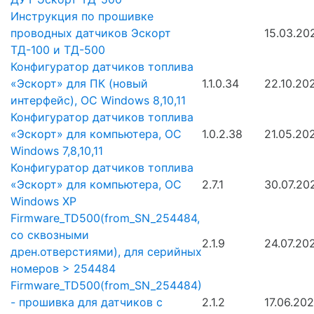
Инструкция по прошивке
проводных датчиков Эскорт
15.03.20
ТД-100 и ТД-500
Конфигуратор датчиков топлива
«Эскорт» для ПК (новый
1.1.0.34
22.10.20
интерфейс), ОС Windows 8,10,11
Конфигуратор датчиков топлива
«Эскорт» для компьютера, ОС
1.0.2.38
21.05.20
Windows 7,8,10,11
Конфигуратор датчиков топлива
«Эскорт» для компьютера, ОС
2.7.1
30.07.20
Windows XP
Firmware_TD500(from_SN_254484,
со сквозными
2.1.9
24.07.20
дрен.отверстиями), для серийных
номеров > 254484
Firmware_TD500(from_SN_254484)
- прошивка для датчиков с
2.1.2
17.06.20