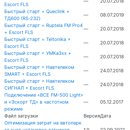
—
20.07.2018
Escort FLS
Быстрый старт = Queclink +
—
08.07.2019
ТД600 (RS-232)
Быстрый старт = Ruptela FM Pro4
—
20.07.2018
+ Escort FLS
Быстрый старт = Teltonika +
—
20.07.2018
Escort FLS
Быстрый старт = УМКа3хх +
—
20.07.2018
Escort FLS
Быстрый старт = Навтелеком
—
24.07.2018
SMART + Escort FLS
Быстрый старт = Навтелеком
—
24.07.2018
СИГНАЛ + Escort FLS
Подключение «ВСЕ FM-500 Light»
и «Эскорт ТД» в частотном
—
05.12.2017
режиме
Файл загрузки
Версия
Дата
Оптимизация затрат на автопарк
за счет установки датчиков
1.0
22.09.2021