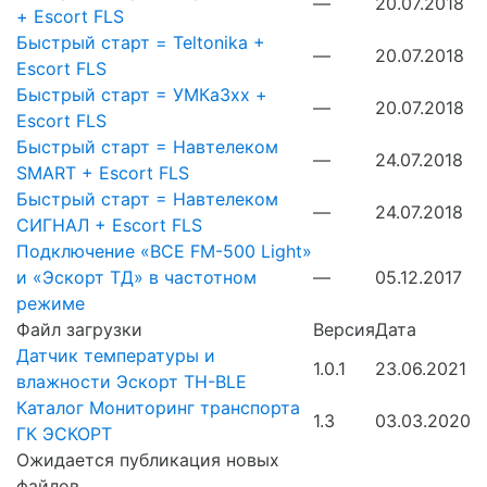
—
20.07.2018
+ Escort FLS
Быстрый старт = Teltonika +
—
20.07.2018
Escort FLS
Быстрый старт = УМКа3хх +
—
20.07.2018
Escort FLS
Быстрый старт = Навтелеком
—
24.07.2018
SMART + Escort FLS
Быстрый старт = Навтелеком
—
24.07.2018
СИГНАЛ + Escort FLS
Подключение «ВСЕ FM-500 Light»
и «Эскорт ТД» в частотном
—
05.12.2017
режиме
Файл загрузки
Версия
Дата
Датчик температуры и
1.0.1
23.06.2021
влажности Эскорт TH-BLE
Каталог Мониторинг транспорта
1.3
03.03.2020
ГК ЭСКОРТ
Ожидается публикация новых
файлов