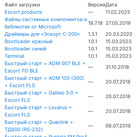
Файл загрузки
Версия
Дата
Escort products
—
11.02.2025
Файлы системных компонентов и
18.7.18
27.05.2019
библиотек от Microsoft
Драйверы для «Эскорт С-200»
1.3.1
20.03.2020
Bootloader красный
1.0.1
15.03.2023
Bootloader синий
1.0.1
15.03.2023
Terminal
1.0.1
15.03.2023
Быстрый старт = ADM 007 BLE +
—
31.10.2018
Escort TD BLE
Быстрый старт = ADM 100 (300)
—
20.07.2018
+ Escort FLS
Быстрый старт = Galileo 5.0 +
—
20.07.2018
Escort FLS
Быстрый старт = Locarus +
—
20.07.2018
Escort FLS
Быстрый старт = Queclink +
—
08.07.2019
ТД600 (RS-232)
Быстрый старт = Ruptela FM Pro4