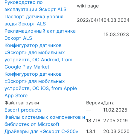
Руководство по
wiki page
эксплуатации Эскорт ALS
Паспорт датчика уровня
2022/04/14
04.08.2024
воды Эскорт ALS
Рекламационный акт датчика
15.03.2023
Эскорт ALS
Конфигуратор датчиков
«Эскорт» для мобильных
устройств, ОС Android, from
Google Play Market
Конфигуратор датчиков
«Эскорт» для мобильных
устройств, ОС iOS, from Apple
App Store
Файл загрузки
Версия
Дата
Escort products
—
11.02.2025
Файлы системных компонентов и
18.7.18
27.05.2019
библиотек от Microsoft
Драйверы для «Эскорт С-200»
1.3.1
20.03.2020