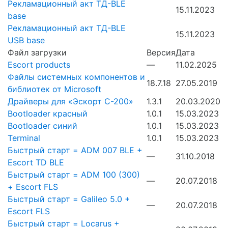
Рекламационный акт ТД-BLE
15.11.2023
base
Рекламационный акт ТД-BLE
15.11.2023
USB base
Файл загрузки
Версия
Дата
Escort products
—
11.02.2025
Файлы системных компонентов и
18.7.18
27.05.2019
библиотек от Microsoft
Драйверы для «Эскорт С-200»
1.3.1
20.03.2020
Bootloader красный
1.0.1
15.03.2023
Bootloader синий
1.0.1
15.03.2023
Terminal
1.0.1
15.03.2023
Быстрый старт = ADM 007 BLE +
—
31.10.2018
Escort TD BLE
Быстрый старт = ADM 100 (300)
—
20.07.2018
+ Escort FLS
Быстрый старт = Galileo 5.0 +
—
20.07.2018
Escort FLS
Быстрый старт = Locarus +