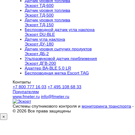
Датчик уровня топлива
Эскорт ТД-600
Датчик уровня топлива
Эскорт ТД-500
Датчик уровня топлива
Эскорт ТД-150
Беспроводной датчик угла наклона
Эскорт DU-BLE
Датчик угла наклона
Эскорт ДУ-180
Датчик уровня сыпучих продуктов
Эскорт ДБ-2
Ультразвуковой датчик приближения
Эскорт ДГВ-200
Aдаптер BA-BLE 5.0 LR
Беспроводная метка Escort TAG
Контакты
+7 800 777 16 03
+7 495 108 68 33
Покупателям
www.fmeter.ru
info@fmeter.ru
Системы спутникового контроля и
мониторинга транспорта
-
© 2026 Все права защищены
×