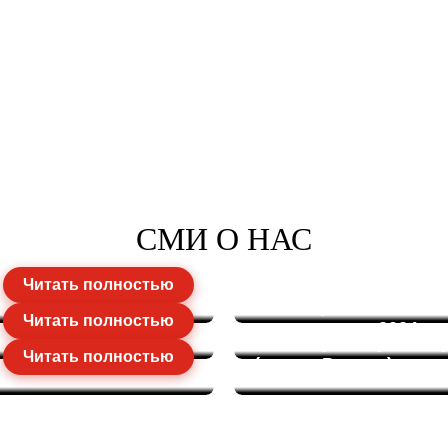
СМИ О НАС
Больше 650 тысяч м
Интеграторы обеспе
Читать полностью
GPS-мониторингу в 2
мониторингом более 
Читать полностью
транспорта в 2024 г.
Мониторинг транспор
Читать полностью
(рынок России)