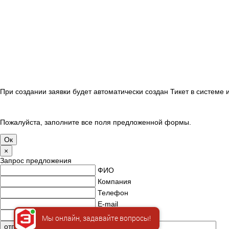
При создании заявки будет автоматически создан Тикет в системе
Пожалуйста, заполните все поля предложенной формы.
×
Запрос предложения
ФИО
Компания
Телефон
E-mail
ИНН
Мы онлайн, задавайте вопросы!