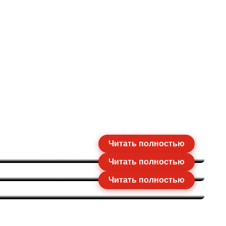
ашин подключено к
чили GPS-
Читать полностью
024 году
650 тыс. единиц
Читать полностью
та и навигация
Читать полностью