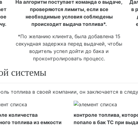
в
На алгоритм поступает команда о выдаче,
Дал
ает
проверяются лимиты, если все
в 
мое
необходимые условия соблюдены
чу.
происходит выдача топлива*.
*По желанию клиента, была добавлена 15
секундная задержка перед выдачей, чтобы
водитель успел дойти до бака и
проконтролировать процесс.
ой системы
оль топлива в своей компании, он заключается в сле
оле количества
контроле топлива, котор
ного топлива из емкости
попало в бак ТС при выд