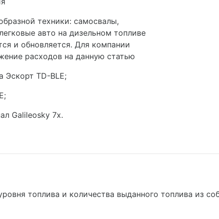
ия
образной техники: самосвалы,
 легковые авто на дизельном топливе
тся и обновляется. Для компании
ижение расходов на данную статью
а Эскорт TD-BLE;
E;
л Galileosky 7x.
ровня топлива и количества выданного топлива из со