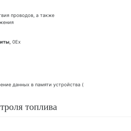
твия проводов, а также
ожения
иты,
0Ex
ение данных в памяти устройства (
нтроля топлива