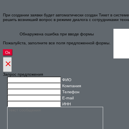
При создании заявки будет автоматически создан Тикет в систем
решить возникший вопрос в режиме диалога с сотрудниками техн
Обнаружена ошибка при вводе формы
Пожалуйста, заполните все поля предложенной формы.
×
Запрос предложения
ФИО
Компания
Телефон
E-mail
ИНН