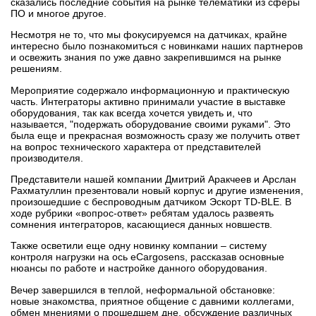
сказались последние события на рынке телематики из сферы
ПО и многое другое.
Несмотря не то, что мы фокусируемся на датчиках, крайне
интересно было познакомиться с новинками наших партнеров
и освежить знания по уже давно закрепившимся на рынке
решениям.
Мероприятие содержало информационную и практическую
часть. Интеграторы активно принимали участие в выставке
оборудования, так как всегда хочется увидеть и, что
называется, "подержать оборудование своими руками". Это
была еще и прекрасная возможность сразу же получить ответ
на вопрос технического характера от представителей
производителя.
Представители нашей компании Дмитрий Аракчеев и Арслан
Рахматуллин презентовали новый корпус и другие изменения,
произошедшие с беспроводным датчиком Эскорт TD-BLE. В
ходе рубрики «вопрос-ответ» ребятам удалось развеять
сомнения интеграторов, касающиеся данных новшеств.
Также осветили еще одну новинку компании – систему
контроля нагрузки на ось eCargosens, рассказав основные
нюансы по работе и настройке данного оборудования.
Вечер завершился в теплой, неформальной обстановке:
новые знакомства, приятное общение с давними коллегами,
обмен мнениями о прошедшем дне, обсуждение различных