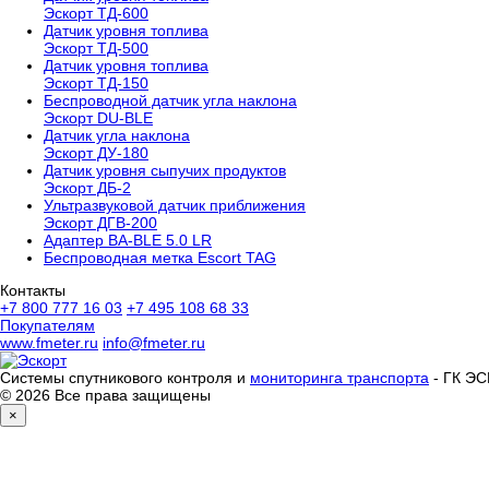
Эскорт ТД-600
Датчик уровня топлива
Эскорт ТД-500
Датчик уровня топлива
Эскорт ТД-150
Беспроводной датчик угла наклона
Эскорт DU-BLE
Датчик угла наклона
Эскорт ДУ-180
Датчик уровня сыпучих продуктов
Эскорт ДБ-2
Ультразвуковой датчик приближения
Эскорт ДГВ-200
Aдаптер BA-BLE 5.0 LR
Беспроводная метка Escort TAG
Контакты
+7 800 777 16 03
+7 495 108 68 33
Покупателям
www.fmeter.ru
info@fmeter.ru
Системы спутникового контроля и
мониторинга транспорта
- ГК Э
© 2026 Все права защищены
×