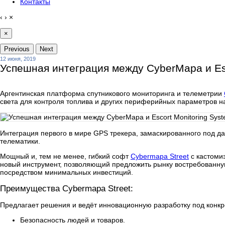
Контакты
‹
›
×
×
Previous
Next
12 июня, 2019
Успешная интеграция между CyberMapa и Esc
Аргентинская платформа спутникового мониторинга и телеметрии
света для контроля топлива и других периферийных параметров н
Интеграция первого в мире GPS трекера, замаскированного под д
телематики.
Мощный и, тем не менее, гибкий софт
Cybermapa Street
с кастоми
новый инструмент, позволяющий предложить рынку востребованную
посредством минимальных инвестиций.
Преимущества Cybermapa Street:
Предлагает решения и ведёт инновационную разработку под конкр
Безопасность людей и товаров.