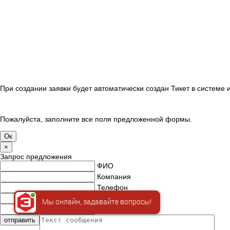
При создании заявки будет автоматически создан Тикет в системе
Пожалуйста, заполните все поля предложенной формы.
×
Запрос предложения
ФИО
Компания
Телефон
E-mail
Мы онлайн, задавайте вопросы!
ИНН