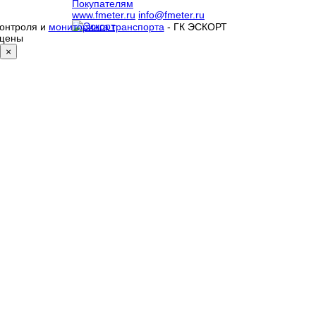
Покупателям
www.fmeter.ru
info@fmeter.ru
контроля и
мониторинга транспорта
- ГК ЭСКОРТ
ищены
×