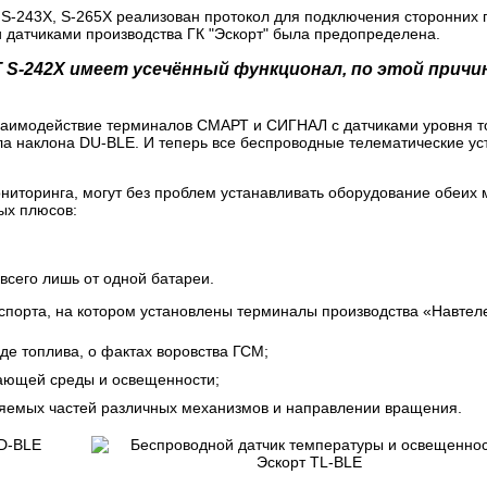
, S-243Х, S-265Х реализован протокол для подключения сторонних
и датчиками производства ГК "Эскорт" была предопределена.
Т S-242Х имеет усечённый функционал, по этой прич
заимодействие терминалов СМАРТ и СИГНАЛ с датчиками уровня т
а наклона DU-BLE. И теперь все беспроводные телематические уст
ниторинга, могут без проблем устанавливать оборудование обеих 
ых плюсов:
всего лишь от одной батареи.
порта, на котором установлены терминалы производства «Навтеле
е топлива, о фактах воровства ГСМ;
ающей среды и освещенности;
няемых частей различных механизмов и направлении вращения.