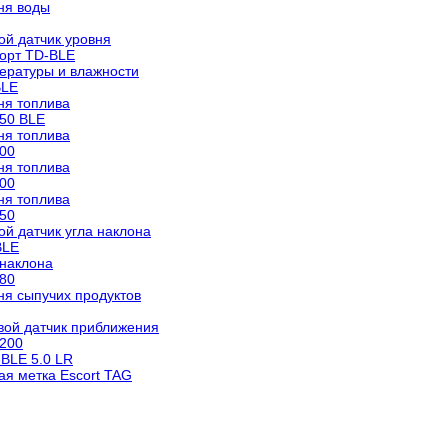
ня воды
ой датчик уровня
корт TD-BLE
ературы и влажности
BLE
ня топлива
150 BLE
ня топлива
600
ня топлива
500
ня топлива
150
й датчик угла наклона
BLE
 наклона
180
ня сыпучих продуктов
вой датчик приближения
-200
BLE 5.0 LR
я метка Escort TAG