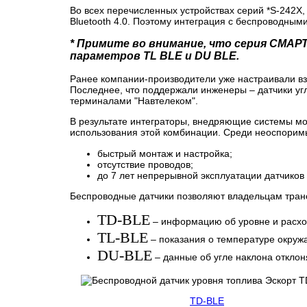
Во всех перечисленных устройствах серий *S-242Х
Bluetooth 4.0. Поэтому интеграция с беспроводным
* Примите во внимание, что серия СМАР
параметров TL BLE и DU BLE.
Ранее компании-производители уже настраивали в
Последнее, что поддержали инженеры – датчики угл
терминалами "Навтелеком".
В результате интеграторы, внедряющие системы мо
использования этой комбинации. Среди неоспорим
быстрый монтаж и настройка;
отсутствие проводов;
до 7 лет непрерывной эксплуатации датчиков 
Беспроводные датчики позволяют владельцам транс
TD-BLE
– информацию об уровне и расход
TL-BLE
– показания о температуре окруж
DU-BLE
– данные об угле наклона откло
TD-BLE