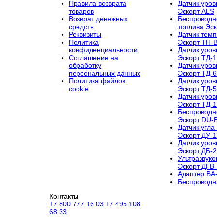
Правила возврата
Датчик уров
товаров
Эскорт ALS
Возврат денежных
Беспроводн
средств
топлива Эс
Реквизиты
Датчик темп
Политика
Эскорт TH-
конфиденциальности
Датчик уров
Соглашение на
Эскорт ТД-
обработку
Датчик уров
персональных данных
Эскорт ТД-
Политика файлов
Датчик уров
cookie
Эскорт ТД-
Датчик уров
Эскорт ТД-
Беспроводно
Эскорт DU-
Датчик угла
Эскорт ДУ-
Датчик уров
Эскорт ДБ-2
Ультразвуко
Эскорт ДГВ
Aдаптер BA-
Беспроводна
Контакты
+7 800 777 16 03
+7 495 108
68 33