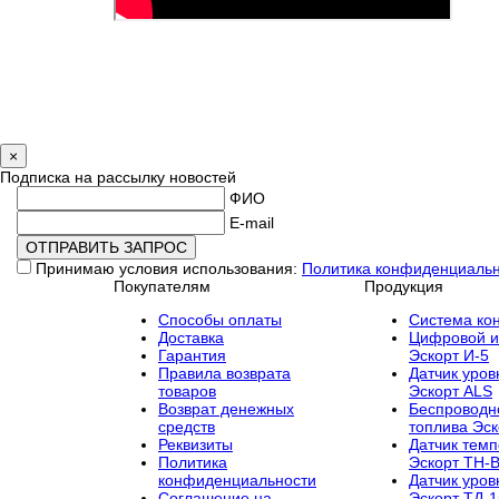
×
Подписка на рассылку новостей
ФИО
E-mail
Принимаю условия использования:
Политика конфиденциаль
Покупателям
Продукция
Способы оплаты
Cистема кон
Доставка
Цифровой и
Гарантия
Эскорт И-5
Правила возврата
Датчик уров
товаров
Эскорт ALS
Возврат денежных
Беспроводн
средств
топлива Эс
Реквизиты
Датчик темп
Политика
Эскорт TH-
конфиденциальности
Датчик уров
Соглашение на
Эскорт ТД-