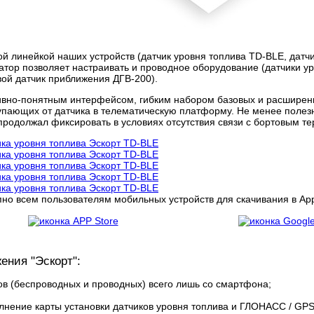
 линейкой наших устройств (датчик уровня топлива TD-BLE, датчи
ор позволяет настраивать и проводное оборудование (датчики уро
вой датчик приближения ДГВ-200).
итивно-понятным интерфейсом, гибким набором базовых и расшире
пающих от датчика в телематическую платформу. Не менее полезн
 продолжал фиксировать в условиях отсутствия связи с бортовым 
о всем пользователям мобильных устройств для скачивания в App 
ния "Эскорт":
ов (беспроводных и проводных) всего лишь со смартфона;
лнение карты установки датчиков уровня топлива и ГЛОНАСС / GPS