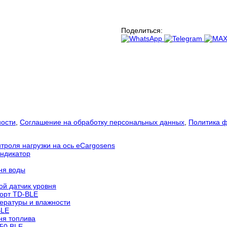
Поделиться:
ности
,
Соглашение на обработку персональных данных
,
Политика ф
троля нагрузки на ось eCargosens
ндикатор
ня воды
ой датчик уровня
корт TD-BLE
ературы и влажности
BLE
ня топлива
150 BLE