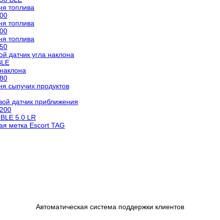
ня топлива
600
ня топлива
500
ня топлива
150
й датчик угла наклона
BLE
 наклона
180
ня сыпучих продуктов
вой датчик приближения
-200
BLE 5.0 LR
я метка Escort TAG
Автоматическая система поддержки клиентов