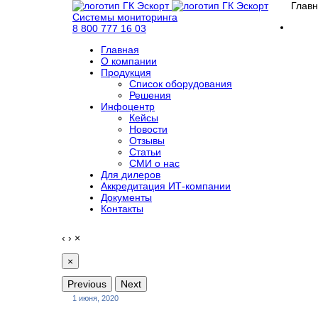
Глав
Системы мониторинга
8 800 777 16 03
Главная
О компании
Продукция
Список оборудования
Решения
Инфоцентр
Кейсы
Новости
Отзывы
Статьи
СМИ о нас
Для дилеров
Аккредитация ИТ-компании
Документы
Контакты
‹
›
×
×
Previous
Next
1 июня, 2020