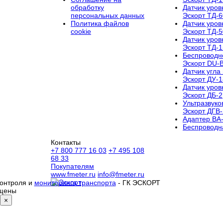
обработку
Датчик уров
персональных данных
Эскорт ТД-
Политика файлов
Датчик уров
cookie
Эскорт ТД-
Датчик уров
Эскорт ТД-
Беспроводно
Эскорт DU-
Датчик угла
Эскорт ДУ-
Датчик уров
Эскорт ДБ-2
Ультразвуко
Эскорт ДГВ
Aдаптер BA-
Беспроводна
Контакты
+7 800 777 16 03
+7 495 108
68 33
Покупателям
www.fmeter.ru
info@fmeter.ru
контроля и
мониторинга транспорта
- ГК ЭСКОРТ
ищены
×