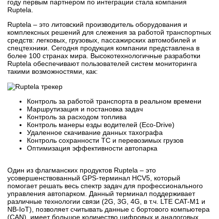
году первым партнером по интеграции стала компания
Ruptela.
Ruptela – это литовский производитель оборудования и
комплексных решений для слежения за работой транспортных
средств: легковых, грузовых, пассажирских автомобилей и
спецтехники. Сегодня продукция компании представлена в
более 100 странах мира. Высокотехнологичные разработки
Ruptela обеспечивают пользователей систем мониторинга
такими возможностями, как:
Контроль за работой транспорта в реальном времени
Маршрутизация и постановка задач
Контроль за расходом топлива
Контроль манеры езды водителей (Eco-Drive)
Удаленное скачивание данных тахографа
Контроль сохранности ТС и перевозимых грузов
Оптимизация эффективности автопарка
Один из флагманских продуктов Ruptela – это
усовершенствованный GPS-терминал HCV5, который
помогает решать весь спектр задач для профессионального
управления автопарком. Данный терминал поддерживает
различные технологии связи (2G, 3G, 4G, в т.ч. LTE CAT-M1 и
NB-IoT), позволяет считывать данные с бортового компьютера
(CAN), имеет большое количество цифровых и аналоговых