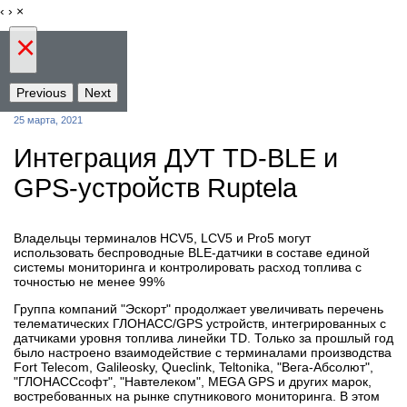
‹
›
×
×
Previous
Next
25 марта, 2021
Интеграция ДУТ TD-BLE и
GPS-устройств Ruptela
Владельцы терминалов HCV5, LCV5 и Pro5 могут
использовать беспроводные BLE-датчики в составе единой
системы мониторинга и контролировать расход топлива с
точностью не менее 99%
Группа компаний "Эскорт" продолжает увеличивать перечень
телематических ГЛОНАСС/GPS устройств, интегрированных с
датчиками уровня топлива линейки TD. Только за прошлый год
было настроено взаимодействие с терминалами производства
Fort Telecom, Galileosky, Queclink, Teltonika, "Вега-Абсолют",
"ГЛОНАССсофт", "Навтелеком", MEGA GPS и других марок,
востребованных на рынке спутникового мониторинга. В этом