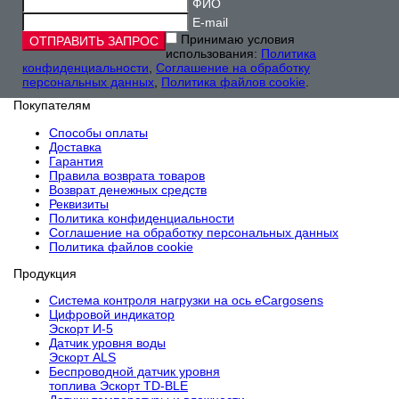
ФИО
E-mail
Принимаю условия
использования:
Политика
конфиденциальности
,
Соглашение на обработку
персональных данных
,
Политика файлов cookie
.
Покупателям
Способы оплаты
Доставка
Гарантия
Правила возврата товаров
Возврат денежных средств
Реквизиты
Политика конфиденциальности
Соглашение на обработку персональных данных
Политика файлов cookie
Продукция
Cистема контроля нагрузки на ось eCargosens
Цифровой индикатор
Эскорт И-5
Датчик уровня воды
Эскорт ALS
Беспроводной датчик уровня
топлива Эскорт TD-BLE