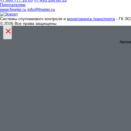
+7 800 777 16 03
+7 495 108 68 33
Покупателям
www.fmeter.ru
info@fmeter.ru
Системы спутникового контроля и
мониторинга транспорта
- ГК Э
© 2026 Все права защищены
×
Автом