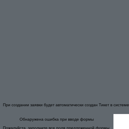
При создании заявки будет автоматически создан Тикет в систе
Обнаружена ошибка при вводе формы
Пожалуйста, заполните все поля предложенной формы.