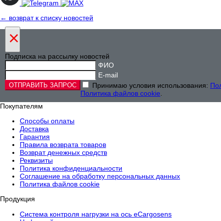
← возврат к списку новостей
×
Подписка на рассылку новостей
ФИО
E-mail
Принимаю условия использования:
По
Политика файлов cookie
.
Покупателям
Способы оплаты
Доставка
Гарантия
Правила возврата товаров
Возврат денежных средств
Реквизиты
Политика конфиденциальности
Соглашение на обработку персональных данных
Политика файлов cookie
Продукция
Cистема контроля нагрузки на ось eCargosens