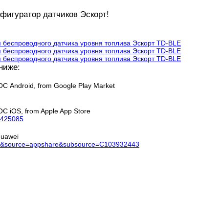
фигуратор датчиков Эскорт!
ниже:
С Android, from Google Play Market
С iOS, from Apple App Store
83425085
Huawei
_RU&source=appshare&subsource=C103932443