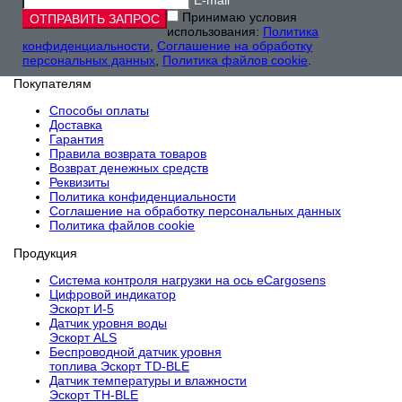
E-mail
Принимаю условия
использования:
Политика
конфиденциальности
,
Соглашение на обработку
персональных данных
,
Политика файлов cookie
.
Покупателям
Способы оплаты
Доставка
Гарантия
Правила возврата товаров
Возврат денежных средств
Реквизиты
Политика конфиденциальности
Соглашение на обработку персональных данных
Политика файлов cookie
Продукция
Cистема контроля нагрузки на ось eCargosens
Цифровой индикатор
Эскорт И-5
Датчик уровня воды
Эскорт ALS
Беспроводной датчик уровня
топлива Эскорт TD-BLE
Датчик температуры и влажности
Эскорт TH-BLE