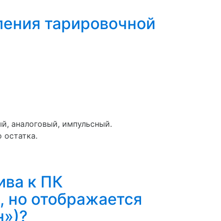
ления тарировочной
й, аналоговый, импульсный.
 остатка.
ива к ПК
, но отображается
н»)?