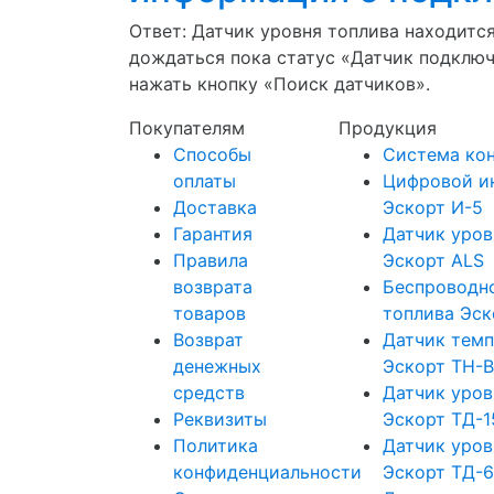
Ответ: Датчик уровня топлива находитс
дождаться пока статус «Датчик подключе
нажать кнопку «Поиск датчиков».
Покупателям
Продукция
Способы
Cистема кон
оплаты
Цифровой и
Доставка
Эскорт И-5
Гарантия
Датчик уров
Правила
Эскорт ALS
возврата
Беспроводно
товаров
топлива Эск
Возврат
Датчик темп
денежных
Эскорт TH-
средств
Датчик уров
Реквизиты
Эскорт ТД-1
Политика
Датчик уров
конфиденциальности
Эскорт ТД-