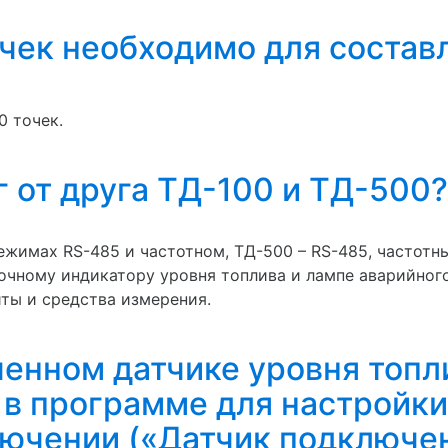
очек необходимо для состав
0 точек.
 от друга ТД-100 и ТД-500?
ежимах RS-485 и частотном, ТД-500 – RS-485, частотны
очному индикатору уровня топлива и лампе аварийного
ты и средства измерения.
енном датчике уровня топл
 в программе для настройки
ючении («Датчик подключе